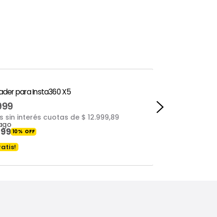
ader para Insta360 X5
999
s sin interés cuotas
de $ 12.999,89
pago
299
10
%
atis!