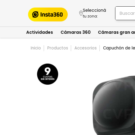
Seleccioná
tu zona:
Actividades
Cámaras 360
Cámaras gran a
Inicio
Productos
Accesorios
Capuchón de le