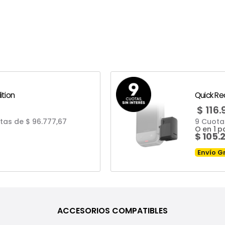
ition
Quick Re
$
116.
otas
de $ 96.777,67
9 Cuota
O en 1 
$
105.
Envío Gr
ACCESORIOS COMPATIBLES