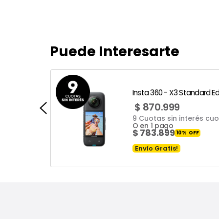
Puede Interesarte
Insta 360 - X3 Standard Ed
$
870.999
22
9 Cuotas sin interés cu
O en 1 pago
$
783.899
10
%
Envío Gratis!