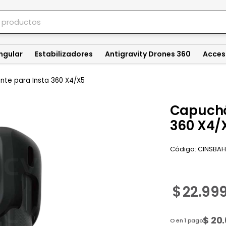
ngular
Estabilizadores
Antigravity Drones 360
Acces
nte para Insta 360 X4/X5
Capuchó
360 X4/
Código:
CINSBAH
$
22.99
$
20.
O en 1 pago